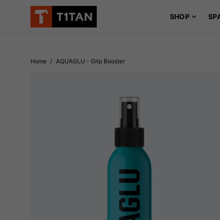
👦 Für d
SHOP
SP
Home
/
AQUAGLU - Grip Booster