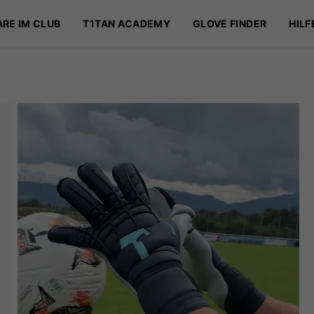
ie Helden von morgen 🧒 - 🧤Kids Handschuhe im eigenen Design ab
ARE IM CLUB
T1TAN ACADEMY
GLOVE FINDER
HILF