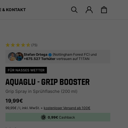
 49,99€ →
E & KONTAKT
Suche nach Produkten
Einloggen
Warenkorb
(75)
Stefan Ortega
(Nottingham Forest FC) und
+675.527 Torhüter
vertrauen auf T1TAN
FÜR NASSES WETTER
AQUAGLU - GRIP BOOSTER
Grip Spray in Sprühflasche (200 ml)
Normaler Preis
19,99€
99,95€ / l, inkl. MwSt. +
kostenloser Versand ab 100€
0,99€
Cashback