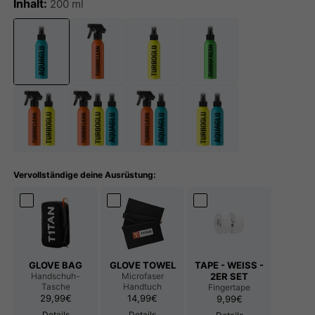
Inhalt:
200 ml
Vervollständige deine Ausrüstung:
GLOVE BAG
GLOVE TOWEL
TAPE - WEISS -
Handschuh-
Microfaser
2ER SET
Tasche
Handtuch
Fingertape
Normaler Preis
Normaler Preis
29,99€
14,99€
Normaler Preis
9,99€
Details
Details