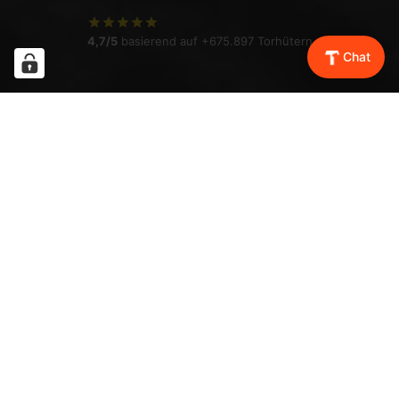
4,7/5
basierend auf +675.897 Torhütern
Chat
BELIEBTESTE HANDSCHUHE
UNSERER COMMUNITY