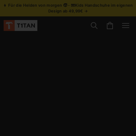
👦 Für die Helden von morgen 🧒 - 🧤Kids Handschuhe im eigenen
Design ab 49,99€ →
Suche nach Produ
Warenkorb
Site